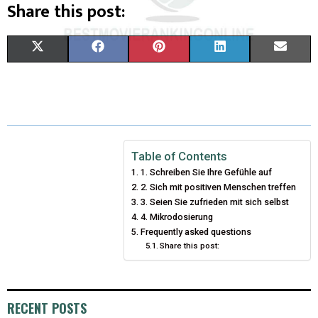
Share this post:
S
S
S
S
S
X
F
P
L
E
H
H
H
H
H
(
A
I
I
M
A
A
A
A
A
T
C
N
N
A
R
R
R
R
R
W
E
T
K
I
E
E
E
E
E
I
B
E
E
L
Table of Contents
1. Schreiben Sie Ihre Gefühle auf
O
O
O
O
O
T
O
R
D
2. Sich mit positiven Menschen treffen
N
N
N
N
N
T
O
3. Seien Sie zufrieden mit sich selbst
E
I
4. Mikrodosierung
E
K
S
N
Frequently asked questions
Share this post:
R
T
)
RECENT POSTS