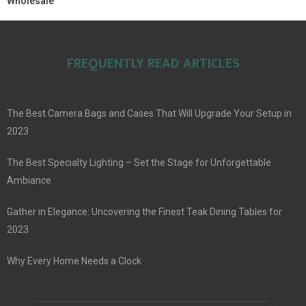
Wholesale
FREQUENTLY READ ARTICLES
The Best Camera Bags and Cases That Will Upgrade Your Setup in
2023
The Best Specialty Lighting – Set the Stage for Unforgettable
Ambiance
Gather in Elegance: Uncovering the Finest Teak Dining Tables for
2023
Why Every Home Needs a Clock