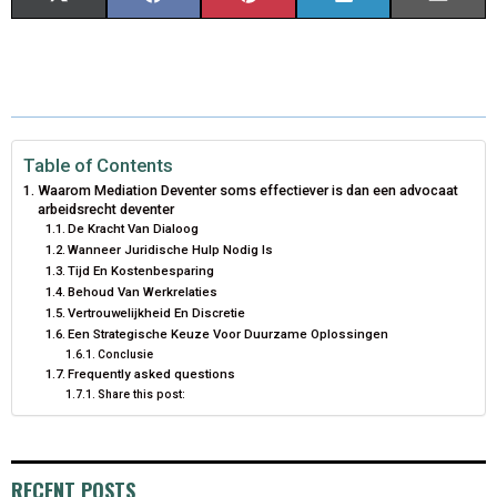
H
H
H
H
H
(
A
I
I
M
A
A
A
A
A
T
C
N
N
A
R
R
R
R
R
W
E
T
K
I
E
E
E
E
E
I
B
E
E
L
Table of Contents
Waarom Mediation Deventer soms effectiever is dan een advocaat
O
O
O
O
O
T
O
R
D
arbeidsrecht deventer
De Kracht Van Dialoog
N
N
N
N
N
T
O
E
I
Wanneer Juridische Hulp Nodig Is
Tijd En Kostenbesparing
E
K
S
N
Behoud Van Werkrelaties
Vertrouwelijkheid En Discretie
R
T
Een Strategische Keuze Voor Duurzame Oplossingen
)
Conclusie
Frequently asked questions
Share this post:
RECENT POSTS