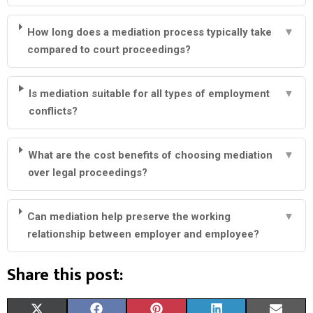
How long does a mediation process typically take
▼
compared to court proceedings?
Is mediation suitable for all types of employment
▼
conflicts?
What are the cost benefits of choosing mediation
▼
over legal proceedings?
Can mediation help preserve the working
▼
relationship between employer and employee?
Share this post:
S
S
S
S
S
X
F
P
L
E