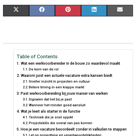
S
S
S
S
S
X
F
P
L
E
H
H
H
H
H
(
A
I
I
M
A
A
A
A
A
T
C
N
N
A
R
R
R
R
R
W
E
T
K
I
E
E
E
E
E
I
B
E
E
L
Table of Contents
Wat een werkvoorbereider in de bouw zo waardevol maakt
O
O
O
O
O
T
O
R
D
De kern van de rol
Waarom juist een actuele vacature extra kansen biedt
N
N
N
N
N
T
O
E
I
Sneller inzicht in projecten en cultuur
E
K
S
N
Betere timing in een krappe markt
Past werkvoorbereiding bij jouw manier van werken
R
T
Signalen dat het bij je past
Wanneer het minder goed aansluit
)
Wat je leert als starter in de functie
Techniek die je snel oppikt
Projectskills die overal van pas komen
Hoe je een vacature beoordeelt zonder in valkuilen te stappen
Let op projecttype en verantwoordelijkheden