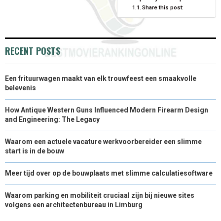
O
O
O
O
O
T
O
R
D
Share this post:
N
N
N
N
N
T
O
E
I
E
K
S
N
RECENT POSTS
R
T
)
Een frituurwagen maakt van elk trouwfeest een smaakvolle
belevenis
How Antique Western Guns Influenced Modern Firearm Design
and Engineering: The Legacy
Waarom een actuele vacature werkvoorbereider een slimme
start is in de bouw
Meer tijd over op de bouwplaats met slimme calculatiesoftware
Waarom parking en mobiliteit cruciaal zijn bij nieuwe sites
volgens een architectenbureau in Limburg