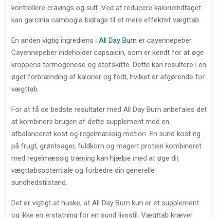
kontrollere cravings og sult. Ved at reducere kalorieindtaget
kan garcinia cambogia bidrage til et mere effektivt vægttab.
En anden vigtig ingrediens i
All Day Burn
er cayennepeber.
Cayennepeber indeholder capsaicin, som er kendt for at øge
kroppens termogenese og stofskifte. Dette kan resultere i en
øget forbrænding af kalorier og fedt, hvilket er afgørende for
vægttab.
For at få de bedste resultater med All Day Burn anbefales det
at kombinere brugen af ​​dette supplement med en
afbalanceret kost og regelmæssig motion. En sund kost rig
på frugt, grøntsager, fuldkorn og magert protein kombineret
med regelmæssig træning kan hjælpe med at øge dit
vægttabspotentiale og forbedre din generelle
sundhedstilstand.
Det er vigtigt at huske, at All Day Burn kun er et supplement
og ikke en erstatning for en sund livsstil. Vægttab kræver