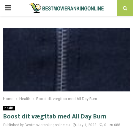
PRIMARY
MENU
Home
Health
Boost dit vægttab med All Day Burn
Health
Boost dit vægttab med All Day Burn
Published by Bestmovierankingonline.eu
July 1, 2023
0
688