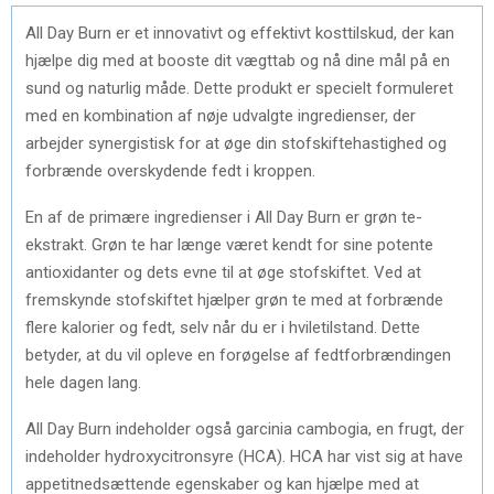
All Day Burn er et innovativt og effektivt kosttilskud, der kan
hjælpe dig med at booste dit vægttab og nå dine mål på en
sund og naturlig måde. Dette produkt er specielt formuleret
med en kombination af nøje udvalgte ingredienser, der
arbejder synergistisk for at øge din stofskiftehastighed og
forbrænde overskydende fedt i kroppen.
En af de primære ingredienser i All Day Burn er grøn te-
ekstrakt. Grøn te har længe været kendt for sine potente
antioxidanter og dets evne til at øge stofskiftet. Ved at
fremskynde stofskiftet hjælper grøn te med at forbrænde
flere kalorier og fedt, selv når du er i hviletilstand. Dette
betyder, at du vil opleve en forøgelse af fedtforbrændingen
hele dagen lang.
All Day Burn indeholder også garcinia cambogia, en frugt, der
indeholder hydroxycitronsyre (HCA). HCA har vist sig at have
appetitnedsættende egenskaber og kan hjælpe med at