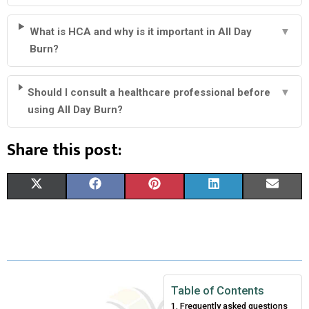
What is HCA and why is it important in All Day
▼
Burn?
Should I consult a healthcare professional before
▼
using All Day Burn?
Share this post:
S
S
S
S
S
X
F
P
L
E
H
H
H
H
H
(
A
I
I
M
A
A
A
A
A
T
C
N
N
A
R
R
R
R
R
W
E
T
K
I
E
E
E
E
E
I
B
E
E
L
Table of Contents
Frequently asked questions