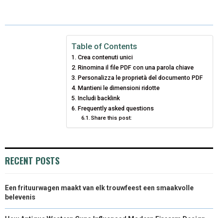
A
A
A
A
A
T
C
N
N
A
R
R
R
R
R
W
E
T
K
I
E
E
E
E
E
I
B
E
E
L
Table of Contents
Crea contenuti unici
O
O
O
O
O
T
O
R
D
Rinomina il file PDF con una parola chiave
N
N
N
N
N
T
O
Personalizza le proprietà del documento PDF
E
I
Mantieni le dimensioni ridotte
E
K
S
N
Includi backlink
Frequently asked questions
R
T
Share this post:
)
RECENT POSTS
Een frituurwagen maakt van elk trouwfeest een smaakvolle
belevenis