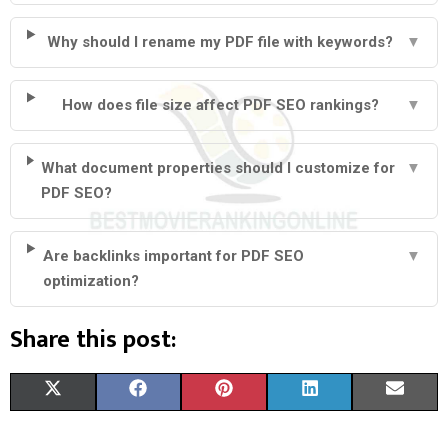
Why should I rename my PDF file with keywords?
▼
How does file size affect PDF SEO rankings?
▼
What document properties should I customize for
▼
PDF SEO?
Are backlinks important for PDF SEO
▼
optimization?
Share this post:
S
S
S
S
S
X
F
P
L
E
H
H
H
H
H
(
A
I
I
M