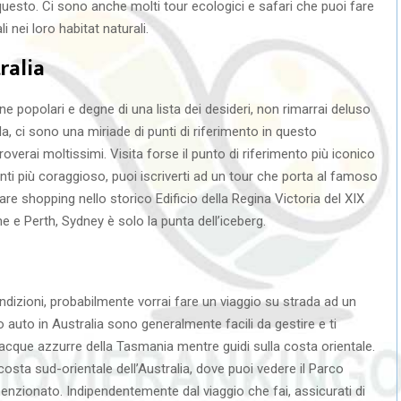
o questo. Ci sono anche molti tour ecologici e safari che puoi fare
i nei loro habitat naturali.
ralia
ne popolari e degne di una lista dei desideri, non rimarrai deluso
a, ci sono una miriade di punti di riferimento in questo
verai moltissimi. Visita forse il punto di riferimento più iconico
enti più coraggioso, puoi iscriverti ad un tour che porta al famoso
re shopping nello storico Edificio della Regina Victoria del XIX
 e Perth, Sydney è solo la punta dell’iceberg.
condizioni, probabilmente vorrai fare un viaggio su strada ad un
io auto in Australia sono generalmente facili da gestire e ti
acque azzurre della Tasmania mentre guidi sulla costa orientale.
osta sud-orientale dell’Australia, dove puoi vedere il Parco
zionato. Indipendentemente dal viaggio che fai, assicurati di