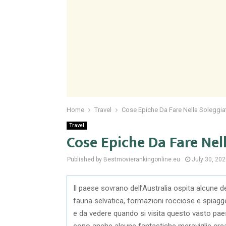
Home
Travel
Cose Epiche Da Fare Nella Soleggiat
Travel
Cose Epiche Da Fare Nel
Published by Bestmovierankingonline.eu
July 30, 20
Il paese sovrano dell’Australia ospita alcune de
fauna selvatica, formazioni rocciose e spiagg
e da vedere quando si visita questo vasto paes
sono anche alcune fantastiche meraviglie creat