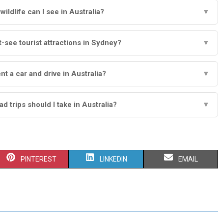
ildlife can I see in Australia?
▼
-see tourist attractions in Sydney?
▼
rent a car and drive in Australia?
▼
d trips should I take in Australia?
▼
S
S
S
PINTEREST
LINKEDIN
EMAIL
H
H
H
A
A
A
R
R
R