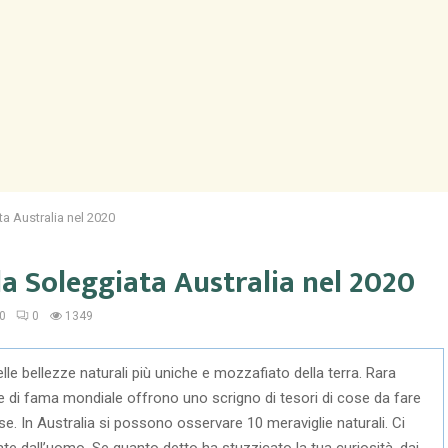
a Australia nel 2020
la Soleggiata Australia nel 2020
20
0
1349
lle bellezze naturali più uniche e mozzafiato della terra. Rara
e di fama mondiale offrono uno scrigno di tesori di cose da fare
e. In Australia si possono osservare 10 meraviglie naturali. Ci
e dall’uomo. Se quanto detto ha stuzzicato la tua curiosità, dai