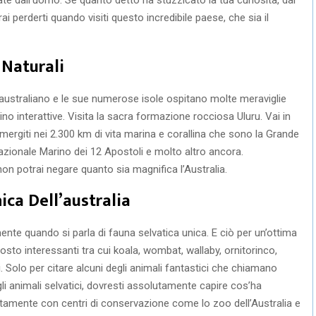
 perderti quando visiti questo incredibile paese, che sia il
 Naturali
australiano e le sue numerose isole ospitano molte meraviglie
sino interattive. Visita la sacra formazione rocciosa Uluru. Vai in
ergiti nei 2.300 km di vita marina e corallina che sono la Grande
Nazionale Marino dei 12 Apostoli e molto altro ancora.
on potrai negare quanto sia magnifica l’Australia.
ica Dell’australia
mente quando si parla di fauna selvatica unica. E ciò per un’ottima
tosto interessanti tra cui koala, wombat, wallaby, ornitorinco,
. Solo per citare alcuni degli animali fantastici che chiamano
 gli animali selvatici, dovresti assolutamente capire cos’ha
natamente con centri di conservazione come lo zoo dell’Australia e