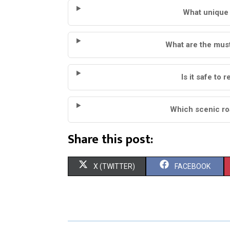
What unique w
What are the must
Is it safe to 
Which scenic roa
Share this post:
S
S
X (TWITTER)
FACEBOOK
H
H
A
A
R
R