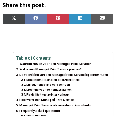
Share this post:
S
S
S
S
S
X
F
P
L
E
H
H
H
H
H
(
A
I
I
M
A
A
A
A
A
T
C
N
N
A
R
R
R
R
R
W
E
T
K
I
E
E
E
E
E
I
B
E
E
L
Table of Contents
Waarom kiezen voor een Managed Print Service?
O
O
O
O
O
T
O
R
D
Wat is een Managed Print Service precies?
N
N
N
N
N
T
De voordelen van een Managed Print Service bij printer huren
O
E
I
Kostenbeheersing en doorzichtigheid
E
K
S
N
Milieuvriendelijke oplossingen
Meer tijd voor de kernactiviteiten
R
T
Flexibiliteit met printer verhuur
Hoe werkt een Managed Print Service?
)
Managed Print Service als investering in uw bedrijf
Frequently asked questions
Share this post: