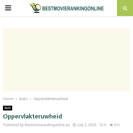
PRIMARY
MENU
Home
Auto
Oppervlakteruwheid
Auto
Oppervlakteruwheid
Published by Bestmovierankingonline.eu
July 2, 2020
0
931