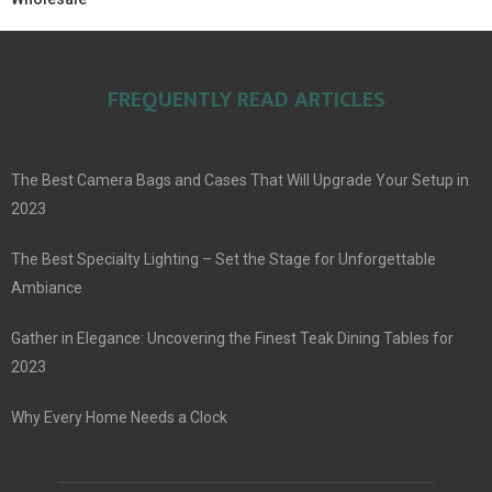
FREQUENTLY READ ARTICLES
The Best Camera Bags and Cases That Will Upgrade Your Setup in
2023
The Best Specialty Lighting – Set the Stage for Unforgettable
Ambiance
Gather in Elegance: Uncovering the Finest Teak Dining Tables for
2023
Why Every Home Needs a Clock