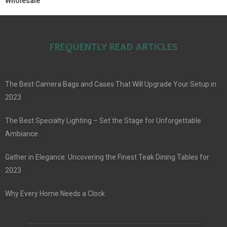
Wholesale
FREQUENTLY READ ARTICLES
The Best Camera Bags and Cases That Will Upgrade Your Setup in
2023
The Best Specialty Lighting – Set the Stage for Unforgettable
Ambiance
Gather in Elegance: Uncovering the Finest Teak Dining Tables for
2023
Why Every Home Needs a Clock