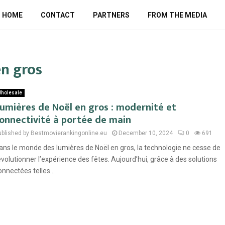
HOME
CONTACT
PARTNERS
FROM THE MEDIA
en gros
holesale
umières de Noël en gros : modernité et
onnectivité à portée de main
ublished by Bestmovierankingonline.eu
December 10, 2024
0
691
ans le monde des lumières de Noël en gros, la technologie ne cesse de
évolutionner l’expérience des fêtes. Aujourd’hui, grâce à des solutions
onnectées telles...