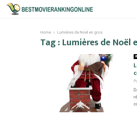
Home
Lumières de Noël en gros
Tag : Lumières de Noël 
W
L
c
P
D
r
c