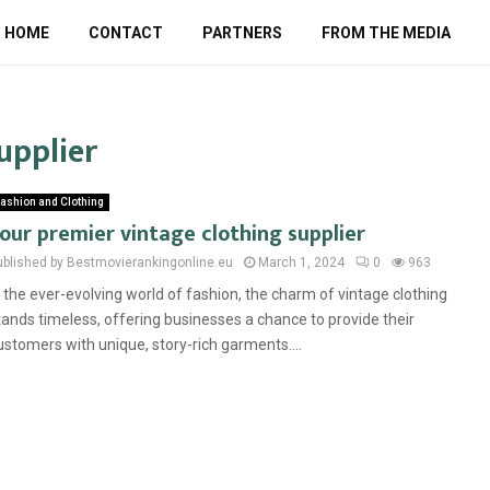
HOME
CONTACT
PARTNERS
FROM THE MEDIA
upplier
ashion and Clothing
our premier vintage clothing supplier
ublished by Bestmovierankingonline.eu
March 1, 2024
0
963
n the ever-evolving world of fashion, the charm of vintage clothing
tands timeless, offering businesses a chance to provide their
ustomers with unique, story-rich garments....