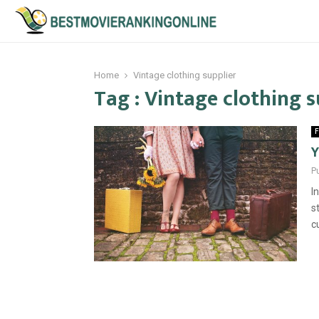
Home
Vintage clothing supplier
Tag : Vintage clothing s
F
Y
P
I
s
c