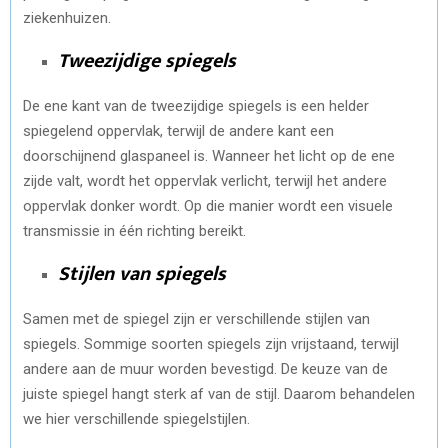
ziekenhuizen.
Tweezijdige spiegels
De ene kant van de tweezijdige spiegels is een helder
spiegelend oppervlak, terwijl de andere kant een
doorschijnend glaspaneel is. Wanneer het licht op de ene
zijde valt, wordt het oppervlak verlicht, terwijl het andere
oppervlak donker wordt. Op die manier wordt een visuele
transmissie in één richting bereikt.
Stijlen van spiegels
Samen met de spiegel zijn er verschillende stijlen van
spiegels. Sommige soorten spiegels zijn vrijstaand, terwijl
andere aan de muur worden bevestigd. De keuze van de
juiste spiegel hangt sterk af van de stijl. Daarom behandelen
we hier verschillende spiegelstijlen.