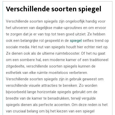
Verschillende soorten spiegel
Verschillende soorten spiegels zijn ongelooflijk handig voor
het uitvoeren van dagelijkse make-uproutines en om ervoor
te zorgen dat je er van top tot teen goed uitziet. Ze hebben
ook een belangrijke rol gespeeld in de
spiegel
selfies trend op
sociale media. Het nut van spiegels houdt hier echter niet op.
Ze dienen ook als de ultieme ruimtebooster. Of het nu gaat
om een sombere hal, een moderne kamer of een traditioneel
zitgedeelte, verschillende soorten spiegels kunnen de
esthetiek van elke ruimte moeiteloos verbeteren.
Verschillende soorten spiegels zijn in gebruik geweest om
verschillende visuele attracties te bereiken. Zo worden
bijvoorbeeld lange horizontale spiegels gebruikt om de
breedte van de kamer te benadrukken, terwijl vergulde
spiegels dienen als perfecte accenten. Om deze reden is het
van cruciaal belang om bij het kiezen van een spiegel