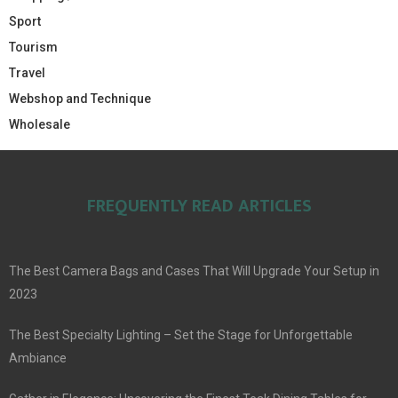
Sport
Tourism
Travel
Webshop and Technique
Wholesale
FREQUENTLY READ ARTICLES
The Best Camera Bags and Cases That Will Upgrade Your Setup in
2023
The Best Specialty Lighting – Set the Stage for Unforgettable
Ambiance