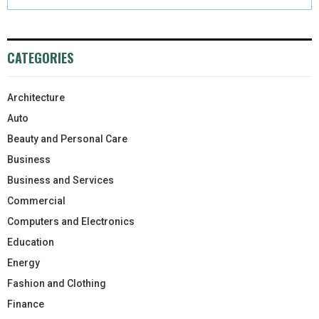
CATEGORIES
Architecture
Auto
Beauty and Personal Care
Business
Business and Services
Commercial
Computers and Electronics
Education
Energy
Fashion and Clothing
Finance