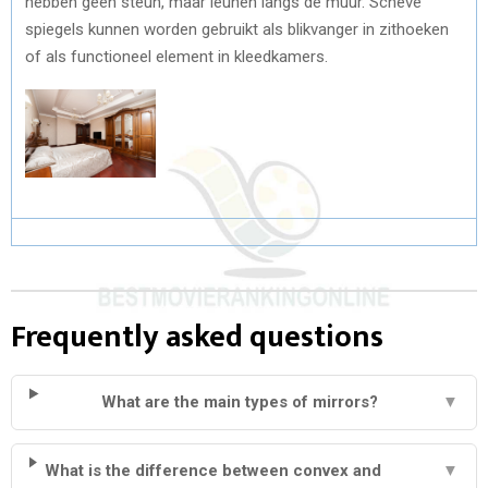
hebben geen steun, maar leunen langs de muur. Scheve
spiegels kunnen worden gebruikt als blikvanger in zithoeken
of als functioneel element in kleedkamers.
Frequently asked questions
What are the main types of mirrors?
▼
What is the difference between convex and
▼