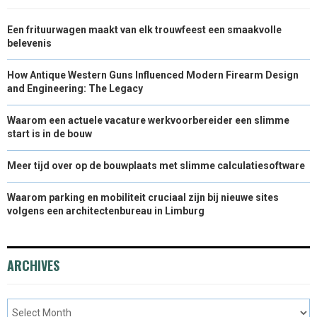
Een frituurwagen maakt van elk trouwfeest een smaakvolle
belevenis
How Antique Western Guns Influenced Modern Firearm Design
and Engineering: The Legacy
Waarom een actuele vacature werkvoorbereider een slimme
start is in de bouw
Meer tijd over op de bouwplaats met slimme calculatiesoftware
Waarom parking en mobiliteit cruciaal zijn bij nieuwe sites
volgens een architectenbureau in Limburg
ARCHIVES