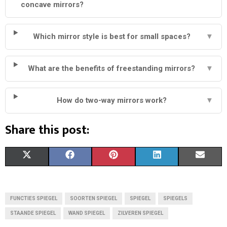
concave mirrors?
Which mirror style is best for small spaces?
▼
What are the benefits of freestanding mirrors?
▼
How do two-way mirrors work?
▼
Share this post:
S
S
S
S
S
X
F
P
L
E
H
H
H
H
H
(
A
I
I
M
A
A
A
A
A
T
C
N
N
A
FUNCTIES SPIEGEL
SOORTEN SPIEGEL
SPIEGEL
SPIEGELS
R
R
R
R
R
W
E
T
K
I
STAANDE SPIEGEL
WAND SPIEGEL
ZILVEREN SPIEGEL